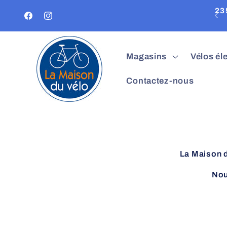
et
No
passer
Facebook
Instagram
au
contenu
Magasins
Vélos él
Contactez-nous
La Maison d
Nou