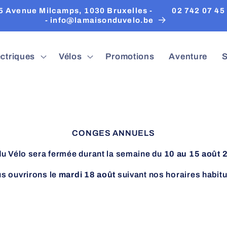
tre deuxième magasin "Vélophil" vous accueille à
Etterbeek
ectriques
Vélos
Promotions
Aventure
S
CONGES ANNUELS
u Vélo sera fermée durant la semaine du
10 au 15 août 
s ouvrirons le
mardi 18 août
suivant nos horaires habitu