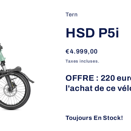
Tern
HSD P5i
Prix
€4.999,00
habituel
Taxes incluses.
OFFRE : 220 euro
l'achat de ce vél
Toujours En Stock!