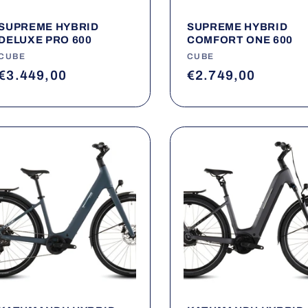
SUPREME HYBRID
SUPREME HYBRID
DELUXE PRO 600
COMFORT ONE 600
Fournisseur :
CUBE
Fournisseur :
CUBE
Prix
€3.449,00
Prix
€2.749,00
habituel
habituel