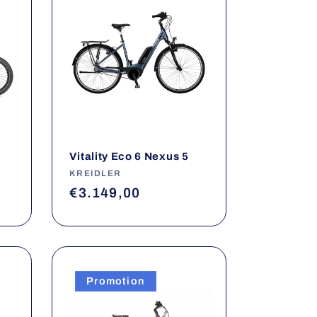
Vitality Eco 6 Nexus 5
Fournisseur :
KREIDLER
Prix
€3.149,00
habituel
Promotion