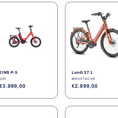
EINS P-5
Lundi 27.1
Fournisseur :
QIO
Fournisseur :
MOUSTACHE
Prix
€3.999,00
Prix
€2.999,00
habituel
habituel