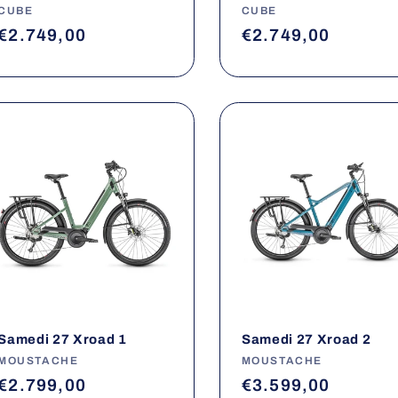
Fournisseur :
CUBE
Fournisseur :
CUBE
Prix
€2.749,00
Prix
€2.749,00
habituel
habituel
Samedi 27 Xroad 1
Samedi 27 Xroad 2
Fournisseur :
MOUSTACHE
Fournisseur :
MOUSTACHE
Prix
€2.799,00
Prix
€3.599,00