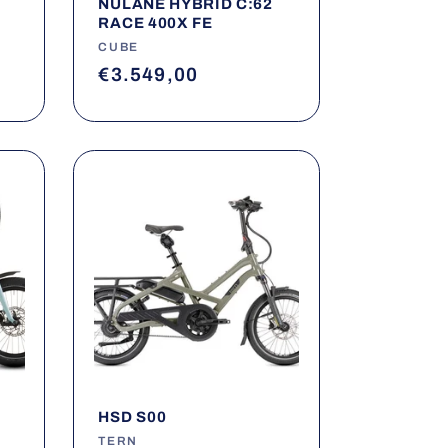
NULANE HYBRID C:62
RACE 400X FE
Fournisseur :
CUBE
Prix
€3.549,00
habituel
HSD S00
Fournisseur :
TERN