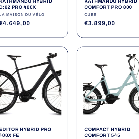
KATHMANDU HYBRID
KATHMANDU HYBRID
C:62 PRO 400X
COMFORT PRO 800
Fournisseur :
LA MAISON DU VÉLO
Fournisseur :
CUBE
Prix
€4.649,00
Prix
€3.899,00
habituel
habituel
EDITOR HYBRID PRO
COMPACT HYBRID
400X FE
COMFORT 545