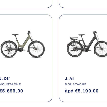
habituel
habituel
J. Off
J. All
Fournisseur :
MOUSTACHE
Fournisseur :
MOUSTACHE
Prix
€5.699,00
Prix
àpd €5.199,00
habituel
habituel