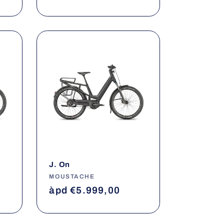
habituel
J. On
Fournisseur :
MOUSTACHE
Prix
àpd €5.999,00
habituel