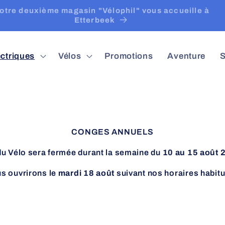
Notre deuxième magasin "Vélophil" vous accueille à
Etterbeek
ectriques
Vélos
Promotions
Aventure
S
CONGES ANNUELS
u Vélo sera fermée durant la semaine du
10 au 15 août 
s ouvrirons le
mardi 18 août
suivant nos horaires habitu