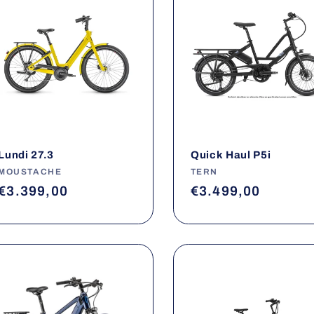
Lundi 27.3
Quick Haul P5i
Fournisseur :
MOUSTACHE
Fournisseur :
TERN
Prix
€3.399,00
Prix
€3.499,00
habituel
habituel