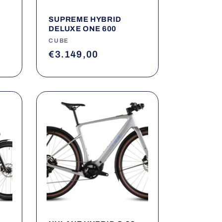
SUPREME HYBRID
DELUXE ONE 600
Fournisseur :
CUBE
Prix
€3.149,00
habituel