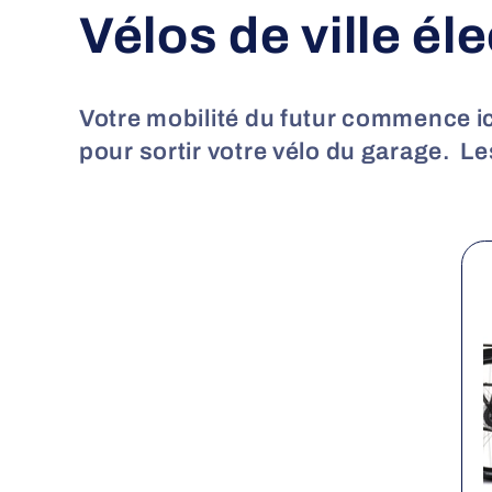
C
Vélos de ville él
o
Votre mobilité du futur commence i
l
pour sortir votre vélo du garage.
Les
l
e
c
t
i