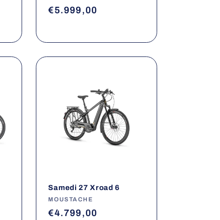
Prix
€5.999,00
habituel
Samedi 27 Xroad 6
Fournisseur :
MOUSTACHE
Prix
€4.799,00