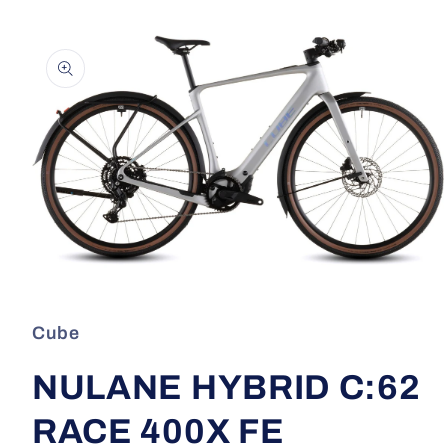
a direct naar
roductinformatie
Media
1
openen
in
Cube
modaal
NULANE HYBRID C:62
RACE 400X FE