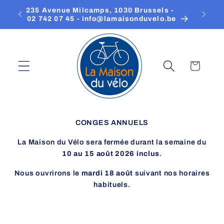
Skip to
235 Avenue Milcamps, 1030 Brussels - ‎ ‎ ‎ ‎ ‎ ‎ ‎ ‎
Our se
content
02 742 07 45 - info@lamaisonduvelo.be
Cart
CONGES ANNUELS
La Maison du Vélo sera fermée durant la semaine du
10 au 15 août 2026 inclus
.
Nous ouvrirons le
mardi 18 août
suivant nos horaires
habituels.