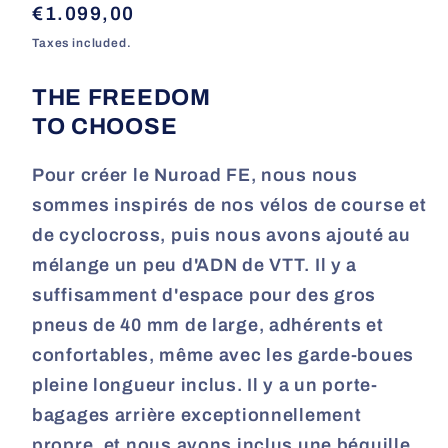
Regular
€1.099,00
price
Taxes included.
THE FREEDOM
TO CHOOSE
Pour créer le Nuroad FE, nous nous
sommes inspirés de nos vélos de course et
de cyclocross, puis nous avons ajouté au
mélange un peu d'ADN de VTT. Il y a
suffisamment d'espace pour des gros
pneus de 40 mm de large, adhérents et
confortables, même avec les garde-boues
pleine longueur inclus. Il y a un porte-
bagages arrière exceptionnellement
propre, et nous avons inclus une béquille